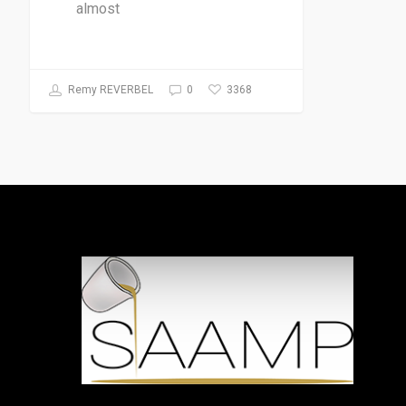
almost
3368
Remy REVERBEL
0